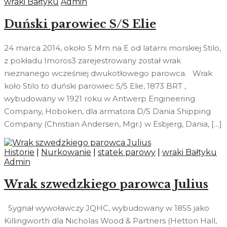
wraki Bałtyku
Admin
Duński parowiec S/S Elie
24 marca 2014, około 5 Mm na E od latarni morskiej Stilo,
z pokładu Imoros3 zarejestrowany został wrak
nieznanego wcześniej dwukotłowego parowca. Wrak
koło Stilo to duński parowiec S/S Elie, 1873 BRT ,
wybudowany w 1921 roku w Antwerp Engineering
Company, Hoboken, dla armatora D/S Dania Shipping
Company (Christian Andersen, Mgr.) w Esbjerg, Dania, […]
Historie
|
Nurkowanie
|
statek parowy
|
wraki Bałtyku
Admin
Wrak szwedzkiego parowca Julius
Sygnał wywoławczy JQHC, wybudowany w 1855 jako
Killingworth dla Nicholas Wood & Partners (Hetton Hall,