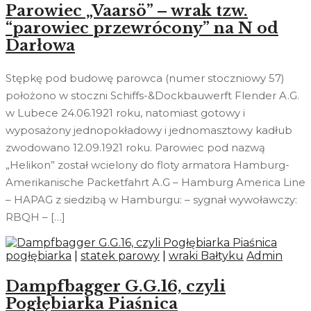
Parowiec „Vaarsö” – wrak tzw.
“parowiec przewrócony” na N od
Darłowa
Stępkę pod budowę parowca (numer stoczniowy 57)
położono w stoczni Schiffs-&Dockbauwerft Flender A.G.
w Lubece 24.06.1921 roku, natomiast gotowy i
wyposażony jednopokładowy i jednomasztowy kadłub
zwodowano 12.09.1921 roku. Parowiec pod nazwą
„Helikon” został wcielony do floty armatora Hamburg-
Amerikanische Packetfahrt A.G – Hamburg America Line
– HAPAG z siedzibą w Hamburgu: – sygnał wywoławczy:
RBQH – […]
pogłębiarka
|
statek parowy
|
wraki Bałtyku
Admin
Dampfbagger G.G.16, czyli
Pogłębiarka Piaśnica