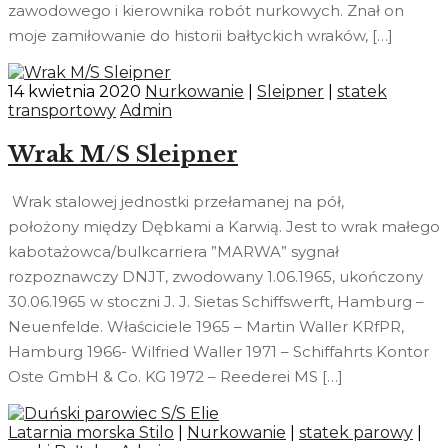
zawodowego i kierownika robót nurkowych. Znał on
moje zamiłowanie do historii bałtyckich wraków, […]
14 kwietnia 2020
Nurkowanie
|
Sleipner
|
statek
transportowy
Admin
Wrak M/S Sleipner
Wrak stalowej jednostki przełamanej na pół,
położony między Dębkami a Karwią. Jest to wrak małego
kabotażowca/bulkcarriera ”MARWA” sygnał
rozpoznawczy DNJT, zwodowany 1.06.1965, ukończony
30.06.1965 w stoczni J. J. Sietas Schiffswerft, Hamburg –
Neuenfelde. Właściciele 1965 – Martin Waller KRfPR,
Hamburg 1966- Wilfried Waller 1971 – Schiffahrts Kontor
Oste GmbH & Co. KG 1972 – Reederei MS […]
Latarnia morska Stilo
|
Nurkowanie
|
statek parowy
|