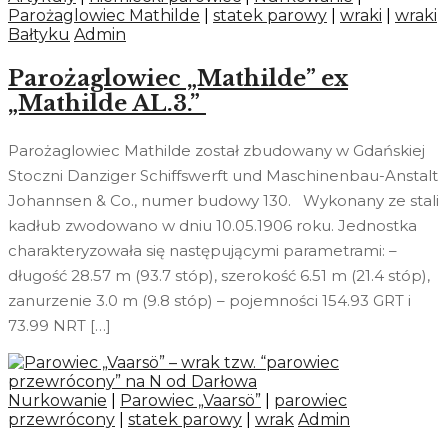
Parożaglowiec Mathilde
|
statek parowy
|
wraki
|
wraki
Bałtyku
Admin
Parożaglowiec „Mathilde” ex
„Mathilde AL.3.”
Parożaglowiec Mathilde został zbudowany w Gdańskiej
Stoczni Danziger Schiffswerft und Maschinenbau-Anstalt
Johannsen & Co., numer budowy 130. Wykonany ze stali
kadłub zwodowano w dniu 10.05.1906 roku. Jednostka
charakteryzowała się następującymi parametrami: –
długość 28.57 m (93.7 stóp), szerokość 6.51 m (21.4 stóp),
zanurzenie 3.0 m (9.8 stóp) – pojemności 154.93 GRT i
73.99 NRT […]
Nurkowanie
|
Parowiec „Vaarsö”
|
parowiec
przewrócony
|
statek parowy
|
wrak
Admin