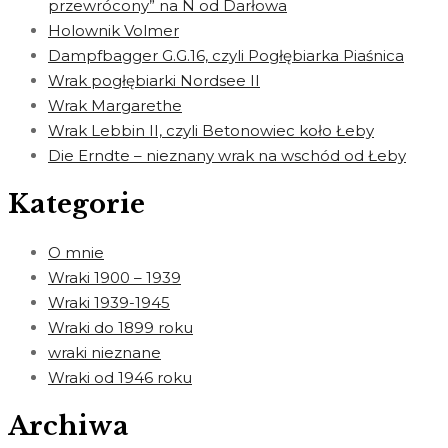
przewrócony” na N od Darłowa
Holownik Volmer
Dampfbagger G.G.16, czyli Pogłębiarka Piaśnica
Wrak pogłębiarki Nordsee II
Wrak Margarethe
Wrak Lebbin II, czyli Betonowiec koło Łeby
Die Erndte – nieznany wrak na wschód od Łeby
Kategorie
O mnie
Wraki 1900 – 1939
Wraki 1939-1945
Wraki do 1899 roku
wraki nieznane
Wraki od 1946 roku
Archiwa