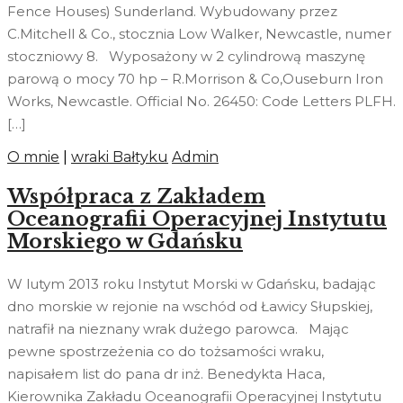
Fence Houses) Sunderland. Wybudowany przez
C.Mitchell & Co., stocznia Low Walker, Newcastle, numer
stoczniowy 8. Wyposażony w 2 cylindrową maszynę
parową o mocy 70 hp – R.Morrison & Co,Ouseburn Iron
Works, Newcastle. Official No. 26450: Code Letters PLFH.
[…]
O mnie
|
wraki Bałtyku
Admin
Współpraca z Zakładem
Oceanografii Operacyjnej Instytutu
Morskiego w Gdańsku
W lutym 2013 roku Instytut Morski w Gdańsku, badając
dno morskie w rejonie na wschód od Ławicy Słupskiej,
natrafił na nieznany wrak dużego parowca. Mając
pewne spostrzeżenia co do tożsamości wraku,
napisałem list do pana dr inż. Benedykta Haca,
Kierownika Zakładu Oceanografii Operacyjnej Instytutu