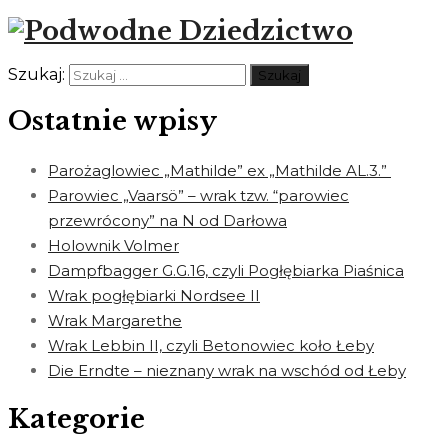
Szukaj:
Ostatnie wpisy
Parożaglowiec „Mathilde” ex „Mathilde AL.3.”
Parowiec „Vaarsö” – wrak tzw. “parowiec
przewrócony” na N od Darłowa
Holownik Volmer
Dampfbagger G.G.16, czyli Pogłębiarka Piaśnica
Wrak pogłębiarki Nordsee II
Wrak Margarethe
Wrak Lebbin II, czyli Betonowiec koło Łeby
Die Erndte – nieznany wrak na wschód od Łeby
Kategorie