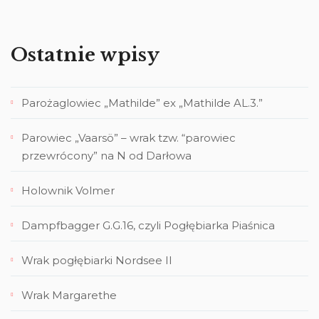
Ostatnie wpisy
Parożaglowiec „Mathilde” ex „Mathilde AL.3.”
Parowiec „Vaarsö” – wrak tzw. “parowiec
przewrócony” na N od Darłowa
Holownik Volmer
Dampfbagger G.G.16, czyli Pogłębiarka Piaśnica
Wrak pogłębiarki Nordsee II
Wrak Margarethe