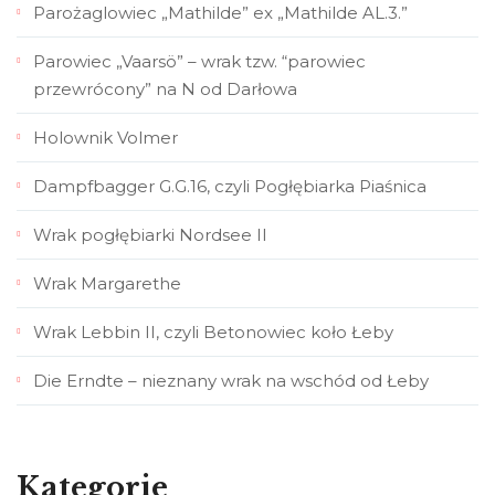
Parożaglowiec „Mathilde” ex „Mathilde AL.3.”
Parowiec „Vaarsö” – wrak tzw. “parowiec
przewrócony” na N od Darłowa
Holownik Volmer
Dampfbagger G.G.16, czyli Pogłębiarka Piaśnica
Wrak pogłębiarki Nordsee II
Wrak Margarethe
Wrak Lebbin II, czyli Betonowiec koło Łeby
Die Erndte – nieznany wrak na wschód od Łeby
Kategorie