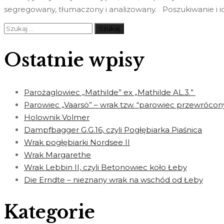
segregowany, tłumaczony i analizowany. Poszukiwanie i i
Szukaj:
Ostatnie wpisy
Parożaglowiec „Mathilde” ex „Mathilde AL.3.”
Parowiec „Vaarsö” – wrak tzw. “parowiec przewrócon
Holownik Volmer
Dampfbagger G.G.16, czyli Pogłębiarka Piaśnica
Wrak pogłębiarki Nordsee II
Wrak Margarethe
Wrak Lebbin II, czyli Betonowiec koło Łeby
Die Erndte – nieznany wrak na wschód od Łeby
Kategorie