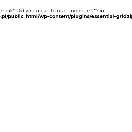
 "break". Did you mean to use "continue 2"? in
ublic_html/wp-content/plugins/essential-gridzip/