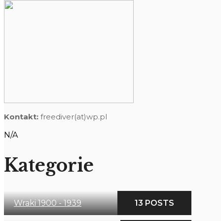
Kontakt:
freediver(at)wp.pl
N/A
Kategorie
Wraki 1900 - 1939
13 POSTS