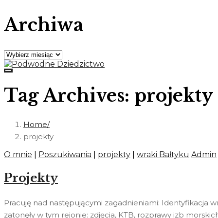
Archiwa
Archiwa
Tag Archives: projekty
Home
projekty
O mnie
|
Poszukiwania
|
projekty
|
wraki Bałtyku
Admin
Projekty
Pracuję nad następującymi zagadnieniami: Identyfikacja 
zatonęły w tym rejonie: zdjęcia, KTB, rozprawy izb morski