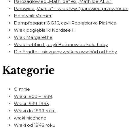
Parożaglowiec „Mathilde” ex „Mathilde AL.3.”
Parowiec „Vaarsö” – wrak tzw. “parowiec przewrócon
Holownik Volmer
Dampfbagger G.G.16, czyli Pogłębiarka Piaśnica
Wrak pogłębiarki Nordsee II
Wrak Margarethe
Wrak Lebbin II, czyli Betonowiec koło Łeby
Die Erndte – nieznany wrak na wschód od Łeby
Kategorie
O mnie
Wraki 1900 – 1939
Wraki 1939-1945
Wraki do 1899 roku
wraki nieznane
Wraki od 1946 roku