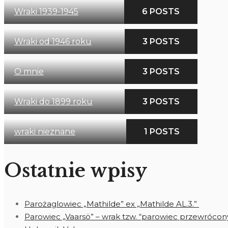
Wraki 1939-1945
6 POSTS
Wraki od 1946 roku
3 POSTS
O mnie
3 POSTS
Wraki do 1899 roku
3 POSTS
wraki nieznane
1 POSTS
Ostatnie wpisy
Parożaglowiec „Mathilde” ex „Mathilde AL.3.”
Parowiec „Vaarsö” – wrak tzw. “parowiec przewrócon