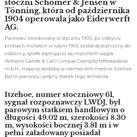
stoczni Schomer & Jensen w
Tönning, która od października
1904 operowała jako Eiderwerft
AG.
Parowiec zwodowany w styczniu 1905, po odbyciu
próbach morskich w lutym 1905 został dostarczony do
odbiorcy, spółki zajmującej się importem węgla:
Wilhelm Gahde & Carl Compas Dampfschiffsreederei
m.b.H., mającej siedzibę w niemieckim mieście Itzehoe.
Był to pierwszy i jedyny statek tego armatora.
Itzehoe, numer stoczniowy 61,
sygnał rozpoznawczy LWDJ, był
parowym statkiem handlowym o
długości 49.02 m, szerokości 8.30
m, wysokości bocznej 3.81 m i w
pełni załadowany posiadał