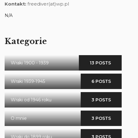
Kontakt:
freediver(at)wp.pl
N/A
Kategorie
Wraki 1900 - 1939
13 POSTS
Wraki 1939-1945
6 POSTS
Wraki od 1946 roku
3 POSTS
O mnie
3 POSTS
Wraki do 1899 roku
3 POSTS