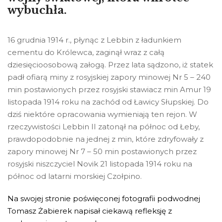
wybuchła.
16 grudnia 1914 r., płynąc z Lebbin z ładunkiem
cementu do Królewca, zaginął wraz z całą
dziesięcioosobową załogą. Przez lata sądzono, iż statek
padł ofiarą miny z rosyjskiej zapory minowej Nr 5 – 240
min postawionych przez rosyjski stawiacz min Amur 19
listopada 1914 roku na zachód od Ławicy Słupskiej. Do
dziś niektóre opracowania wymieniają ten rejon. W
rzeczywistości Lebbin II zatonął na północ od Łeby,
prawdopodobnie na jednej z min, które zdryfowały z
zapory minowej Nr 7 – 50 min postawionych przez
rosyjski niszczyciel Novik 21 listopada 1914 roku na
północ od latarni morskiej Czołpino.
Na swojej stronie poświęconej fotografii podwodnej
Tomasz Żabierek napisał ciekawą refleksję z