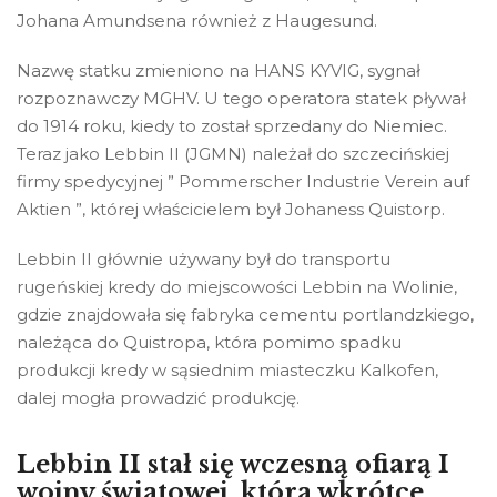
Johana Amundsena również z Haugesund.
Nazwę statku zmieniono na HANS KYVIG, sygnał
rozpoznawczy MGHV. U tego operatora statek pływał
do 1914 roku, kiedy to został sprzedany do Niemiec.
Teraz jako Lebbin II (JGMN) należał do szczecińskiej
firmy spedycyjnej ” Pommerscher Industrie Verein auf
Aktien ”, której właścicielem był Johaness Quistorp.
Lebbin II głównie używany był do transportu
rugeńskiej kredy do miejscowości Lebbin na Wolinie,
gdzie znajdowała się fabryka cementu portlandzkiego,
należąca do Quistropa, która pomimo spadku
produkcji kredy w sąsiednim miasteczku Kalkofen,
dalej mogła prowadzić produkcję.
Lebbin II stał się wczesną ofiarą I
wojny światowej, która wkrótce