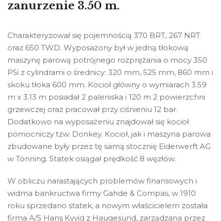
zanurzenie 3.50 m.
Charakteryzował się pojemnością 370 BRT, 267 NRT
oraz 650 TWD. Wyposażony był w jedną tłokową
maszynę parową potrójnego rozprężania o mocy 350
PSi z cylindrami o średnicy: 320 mm, 525 mm, 860 mm i
skoku tłoka 600 mm. Kocioł główny o wymiarach 3.59
m x 3.13 m posiadał 2 paleniska i 120 m 2 powierzchni
grzewczej oraz pracował przy ciśnieniu 12 bar.
Dodatkowo na wyposażeniu znajdował się kocioł
pomocniczy tzw. Donkey. Kocioł, jak i maszyna parowa
zbudowane były przez tę samą stocznię Eiderwerft AG
w Tönning. Statek osiągał prędkość 8 węzłów.
W obliczu narastających problemów finansowych i
widma bankructwa firmy Gahde & Compas, w 1910
roku sprzedano statek, a nowym właścicielem została
firma A/S Hans Kyvig z Haugesund, zarządzana przez