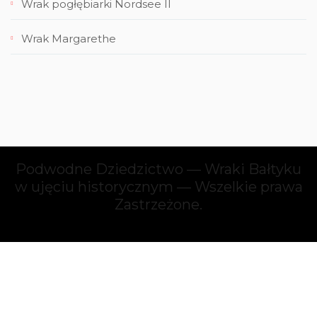
Wrak pogłębiarki Nordsee II
Wrak Margarethe
Podwodne Dziedzictwo — Wraki Bałtyku
w ujęciu historycznym — Wszelkie prawa
Zastrzeżone.