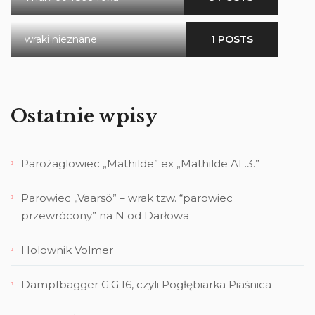
wraki nieznane
1 POSTS
Ostatnie wpisy
Parożaglowiec „Mathilde” ex „Mathilde AL.3.”
Parowiec „Vaarsö” – wrak tzw. “parowiec
przewrócony” na N od Darłowa
Holownik Volmer
Dampfbagger G.G.16, czyli Pogłębiarka Piaśnica