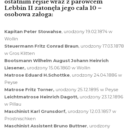
ostatnim rejsie wraz z parowcem
Lebbin II zatonęła jego cała 10 –
osobowa załoga:
Kapitan Peter Stowahse
, urodzony 19.02.1874 w
Wollin
Steuermann Fritz Conrad Braun
, urodzony 17.03.1878
w Gros Klitten
Bootsmann Wilhelm August Johann Heinrich
Liesener,
urodzony 15.06.1860 w Wollin
Matrose Eduard H.Schottke
, urodzony 24.04.1886 w
Peyse
Matrose Fritz Torner,
urodzony 25.12.1895 w Peyse
Leichtmatrose Heinrich Dagott,
urodzony 23.12.1896
w Pillau
Maschinist Karl Grunsdorf,
urodzony 12.03.1857 w
Prostnischken
Maschinist Assistent Bruno Buttner
, urodzony