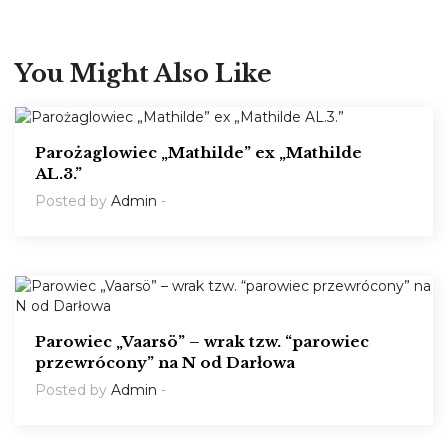
You Might Also Like
Parożaglowiec „Mathilde” ex „Mathilde
AL.3.”
Posted by
Admin
-
Parowiec „Vaarsö” – wrak tzw. “parowiec
przewrócony” na N od Darłowa
Posted by
Admin
-