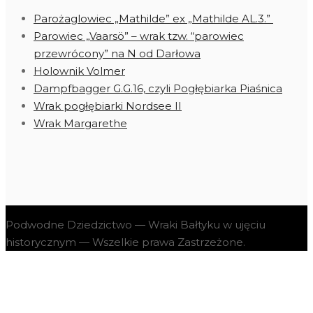
Parożaglowiec „Mathilde” ex „Mathilde AL.3.”
Parowiec „Vaarsö” – wrak tzw. “parowiec
przewrócony” na N od Darłowa
Holownik Volmer
Dampfbagger G.G.16, czyli Pogłębiarka Piaśnica
Wrak pogłębiarki Nordsee II
Wrak Margarethe
Podwodne Dziedzictwo — Wraki Bałtyku w ujęciu
historycznym — Wszelkie prawa Zastrzeżone.