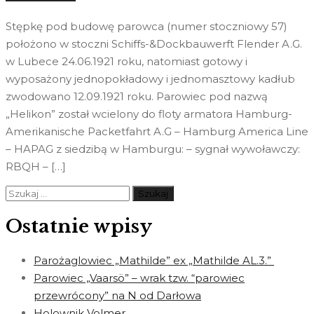
Stępkę pod budowę parowca (numer stoczniowy 57)
położono w stoczni Schiffs-&Dockbauwerft Flender A.G.
w Lubece 24.06.1921 roku, natomiast gotowy i
wyposażony jednopokładowy i jednomasztowy kadłub
zwodowano 12.09.1921 roku. Parowiec pod nazwą
„Helikon” został wcielony do floty armatora Hamburg-
Amerikanische Packetfahrt A.G – Hamburg America Line
– HAPAG z siedzibą w Hamburgu: – sygnał wywoławczy:
RBQH – […]
Szukaj:
Ostatnie wpisy
Parożaglowiec „Mathilde” ex „Mathilde AL.3.”
Parowiec „Vaarsö” – wrak tzw. “parowiec
przewrócony” na N od Darłowa
Holownik Volmer