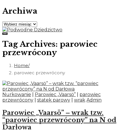
Archiwa
Archiwa
Tag Archives: parowiec
przewrócony
Home
parowiec przewrócony
Nurkowanie
|
Parowiec „Vaarsö”
|
parowiec
przewrócony
|
statek parowy
|
wrak
Admin
Parowiec „Vaarsö” – wrak tzw.
“parowiec przewrócony” na N od
Darłowa