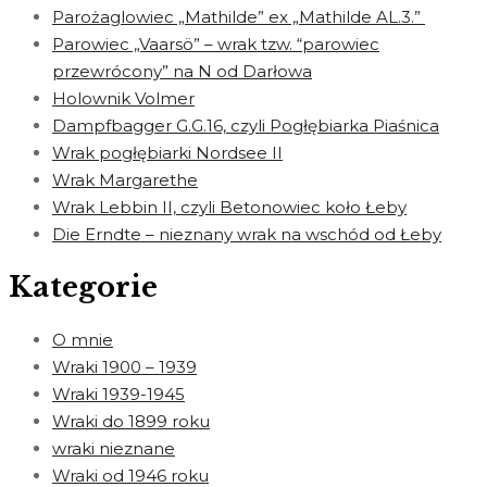
Parożaglowiec „Mathilde” ex „Mathilde AL.3.”
Parowiec „Vaarsö” – wrak tzw. “parowiec
przewrócony” na N od Darłowa
Holownik Volmer
Dampfbagger G.G.16, czyli Pogłębiarka Piaśnica
Wrak pogłębiarki Nordsee II
Wrak Margarethe
Wrak Lebbin II, czyli Betonowiec koło Łeby
Die Erndte – nieznany wrak na wschód od Łeby
Kategorie
O mnie
Wraki 1900 – 1939
Wraki 1939-1945
Wraki do 1899 roku
wraki nieznane
Wraki od 1946 roku