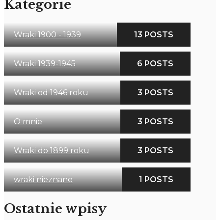
Kategorie
Wraki 1900 - 1939
13 POSTS
Wraki 1939-1945
6 POSTS
Wraki od 1946 roku
3 POSTS
O mnie
3 POSTS
Wraki do 1899 roku
3 POSTS
wraki nieznane
1 POSTS
Ostatnie wpisy