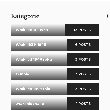
Kategorie
O
Wraki 1900 - 1939
13 POSTS
Wraki 1939-1945
6 POSTS
Wraki od 1946 roku
3 POSTS
O mnie
3 POSTS
Wraki do 1899 roku
3 POSTS
wraki nieznane
1 POSTS