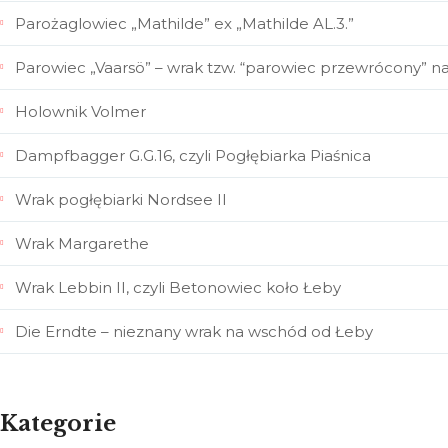
Parożaglowiec „Mathilde” ex „Mathilde AL.3.”
Parowiec „Vaarsö” – wrak tzw. “parowiec przewrócony” n
Holownik Volmer
Dampfbagger G.G.16, czyli Pogłębiarka Piaśnica
Wrak pogłębiarki Nordsee II
Wrak Margarethe
Wrak Lebbin II, czyli Betonowiec koło Łeby
Die Erndte – nieznany wrak na wschód od Łeby
Kategorie