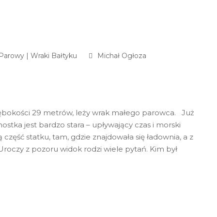
 Parowy
|
Wraki Bałtyku
Michał Ogłoza
łębokości 29 metrów, leży wrak małego parowca. Już
stka jest bardzo stara – upływający czas i morski
część statku, tam, gdzie znajdowała się ładownia, a z
Uroczy z pozoru widok rodzi wiele pytań. Kim był