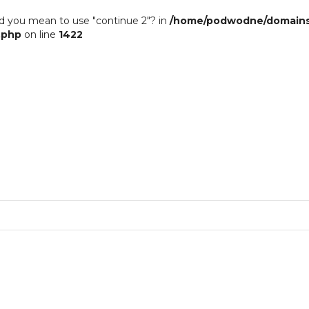
Did you mean to use "continue 2"? in
/home/podwodne/domains/
s.php
on line
1422