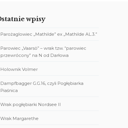
statnie wpisy
Parożaglowiec „Mathilde” ex „Mathilde AL.3.”
Parowiec „Vaarsö” – wrak tzw. “parowiec
przewrócony” na N od Darłowa
Holownik Volmer
Dampfbagger G.G.16, czyli Pogłębiarka
Piaśnica
Wrak pogłębiarki Nordsee II
Wrak Margarethe