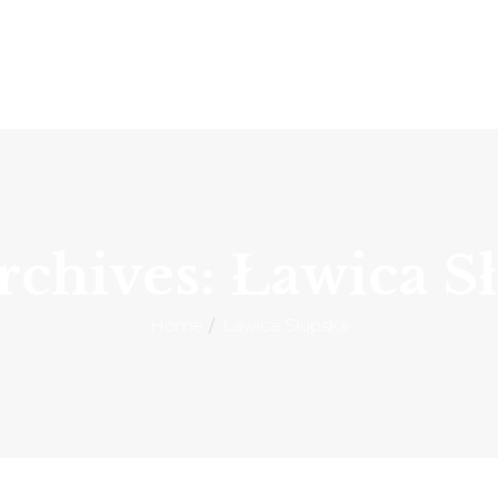
rchives: Ławica S
Home
Ławica Słupska