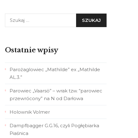
Ostatnie wpisy
Parożaglowiec „Mathilde” ex „Mathilde
AL.3.”
Parowiec „Vaarsö” – wrak tzw. “parowiec
przewrócony” na N od Darłowa
Holownik Volmer
Dampfbagger G.G.16, czyli Pogłębiarka
Piaśnica