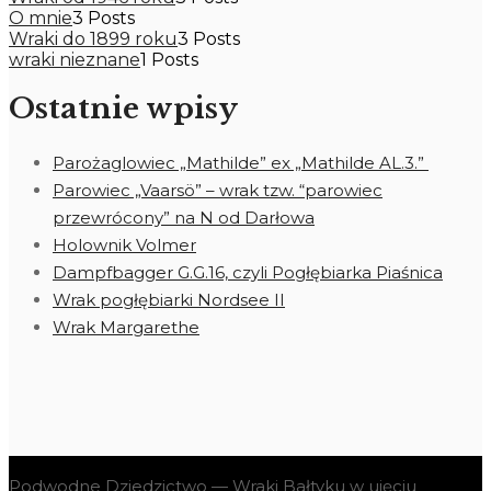
O mnie
3 Posts
Wraki do 1899 roku
3 Posts
wraki nieznane
1 Posts
Ostatnie wpisy
Parożaglowiec „Mathilde” ex „Mathilde AL.3.”
Parowiec „Vaarsö” – wrak tzw. “parowiec
przewrócony” na N od Darłowa
Holownik Volmer
Dampfbagger G.G.16, czyli Pogłębiarka Piaśnica
Wrak pogłębiarki Nordsee II
Wrak Margarethe
Podwodne Dziedzictwo — Wraki Bałtyku w ujęciu