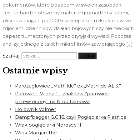
dokumentów, które posiadam w swoich zasobach.
Jest to bardzo obszerny materiał gromadzony latami,
pliki zawierające po 1000 i więcej stron mikrofilmów, ze
zdjęciami dzienników działań bojowych czy niemieckich
depesz tłumaczonych przez brytyjski wywiad. Podczas
analizy jednego z takich mikrofilmów zawierającego […]
Szukaj:
Ostatnie wpisy
Parożaglowiec „Mathilde” ex „Mathilde AL.3.”
Parowiec „Vaarsö” – wrak tzw. “parowiec
przewrócony” na N od Darłowa
Holownik Volmer
Dampfbagger G.G.16, czyli Pogłębiarka Piaśnica
Wrak pogłębiarki Nordsee II
Wrak Margarethe