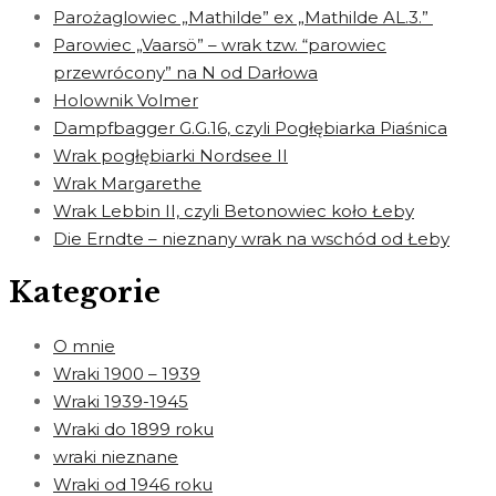
Parożaglowiec „Mathilde” ex „Mathilde AL.3.”
Parowiec „Vaarsö” – wrak tzw. “parowiec
przewrócony” na N od Darłowa
Holownik Volmer
Dampfbagger G.G.16, czyli Pogłębiarka Piaśnica
Wrak pogłębiarki Nordsee II
Wrak Margarethe
Wrak Lebbin II, czyli Betonowiec koło Łeby
Die Erndte – nieznany wrak na wschód od Łeby
Kategorie
O mnie
Wraki 1900 – 1939
Wraki 1939-1945
Wraki do 1899 roku
wraki nieznane
Wraki od 1946 roku