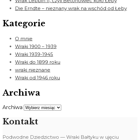
Wrak Lebbin II, czyli Betonowiec koło Łeby
Die Erndte – nieznany wrak na wschód od Łeby
Kategorie
O mnie
Wraki 1900 – 1939
Wraki 1939-1945
Wraki do 1899 roku
wraki nieznane
Wraki od 1946 roku
Archiwa
Archiwa
Kontakt
Podwodne Dziedzictwo — Wraki Bałtyku w ujęciu