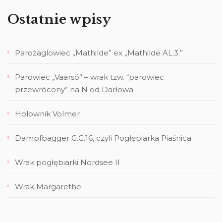
Ostatnie wpisy
Parożaglowiec „Mathilde” ex „Mathilde AL.3.”
Parowiec „Vaarsö” – wrak tzw. “parowiec
przewrócony” na N od Darłowa
Holownik Volmer
Dampfbagger G.G.16, czyli Pogłębiarka Piaśnica
Wrak pogłębiarki Nordsee II
Wrak Margarethe