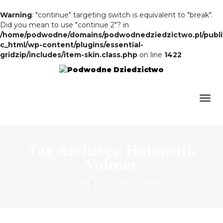
Warning
: "continue" targeting switch is equivalent to "break".
Did you mean to use "continue 2"? in
/home/podwodne/domains/podwodnedziedzictwo.pl/publi
c_html/wp-content/plugins/essential-
gridzip/includes/item-skin.class.php
on line
1422
Tag Archives: Holownik
Volmer
Home
Holownik Volmer