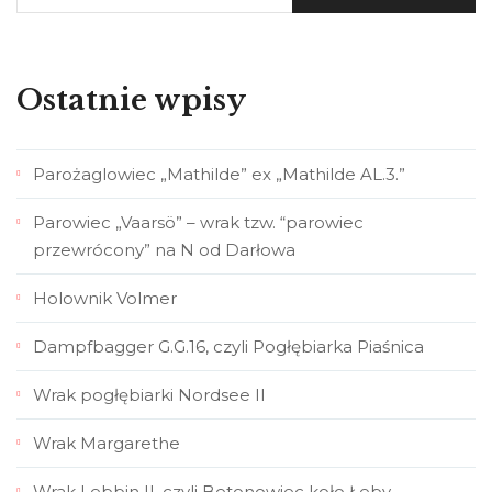
Ostatnie wpisy
Parożaglowiec „Mathilde” ex „Mathilde AL.3.”
Parowiec „Vaarsö” – wrak tzw. “parowiec
przewrócony” na N od Darłowa
Holownik Volmer
Dampfbagger G.G.16, czyli Pogłębiarka Piaśnica
Wrak pogłębiarki Nordsee II
Wrak Margarethe
Wrak Lebbin II, czyli Betonowiec koło Łeby