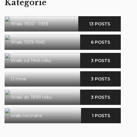
Kategorie
Wraki 1900 - 1939
13 POSTS
Wraki 1939-1945
6 POSTS
Wraki od 1946 roku
3 POSTS
O mnie
3 POSTS
Wraki do 1899 roku
3 POSTS
wraki nieznane
1 POSTS