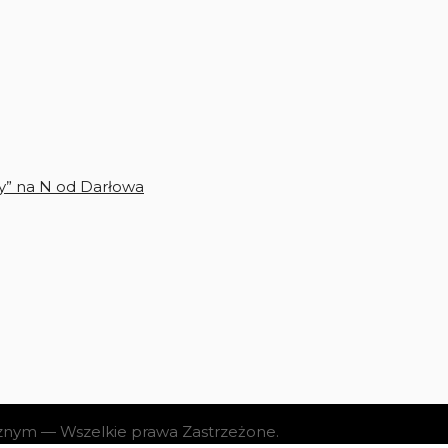
y” na N od Darłowa
cznym — Wszelkie prawa Zastrzeżone.