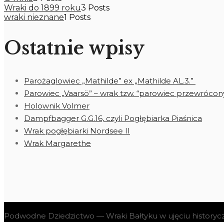
Wraki do 1899 roku
3 Posts
wraki nieznane
1 Posts
Ostatnie wpisy
Parożaglowiec „Mathilde” ex „Mathilde AL.3.”
Parowiec „Vaarsö” – wrak tzw. “parowiec przewrócon
Holownik Volmer
Dampfbagger G.G.16, czyli Pogłębiarka Piaśnica
Wrak pogłębiarki Nordsee II
Wrak Margarethe
Podwodne Dziedzictwo — Wraki Bałtyku w ujęciu history