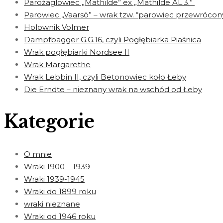
Parożaglowiec „Mathilde” ex „Mathilde AL.3.”
Parowiec „Vaarsö” – wrak tzw. “parowiec przewrócon
Holownik Volmer
Dampfbagger G.G.16, czyli Pogłębiarka Piaśnica
Wrak pogłębiarki Nordsee II
Wrak Margarethe
Wrak Lebbin II, czyli Betonowiec koło Łeby
Die Erndte – nieznany wrak na wschód od Łeby
Kategorie
O mnie
Wraki 1900 – 1939
Wraki 1939-1945
Wraki do 1899 roku
wraki nieznane
Wraki od 1946 roku