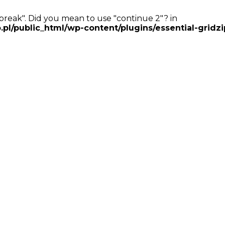
 "break". Did you mean to use "continue 2"? in
ublic_html/wp-content/plugins/essential-gridzip/