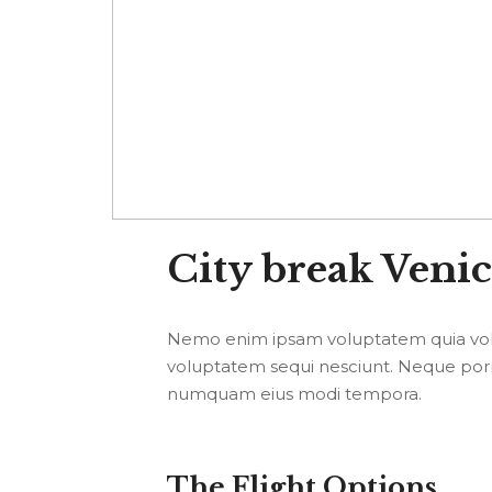
City break Veni
Nemo enim ipsam voluptatem quia volup
voluptatem sequi nesciunt. Neque porro
numquam eius modi tempora.
The Flight Options