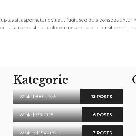
tas sit aspernatur odit aut fugit, sed quia consequuntur m
 quisquam est, qui dolorem ipsum quia dolor sit amet, onsec
Kategorie
Wraki 1900 - 1939
13 POSTS
Wraki 1939-1945
6 POSTS
Wraki od 1946 roku
3 POSTS