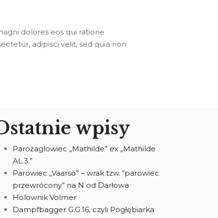
agni dolores eos qui ratione
tetur, adipisci velit, sed quia non
Ostatnie wpisy
Parożaglowiec „Mathilde” ex „Mathilde
AL.3.”
Parowiec „Vaarsö” – wrak tzw. “parowiec
przewrócony” na N od Darłowa
Holownik Volmer
Dampfbagger G.G.16, czyli Pogłębiarka