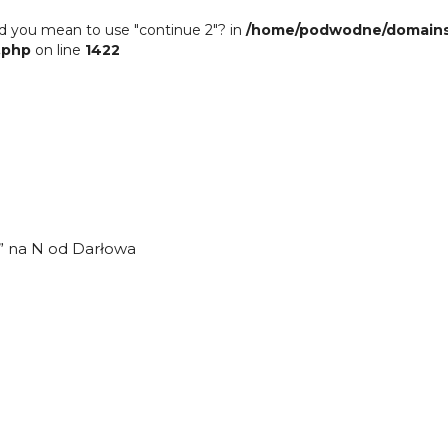
Did you mean to use "continue 2"? in
/home/podwodne/domains/
s.php
on line
1422
” na N od Darłowa