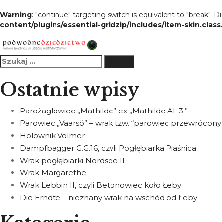
Warning
: "continue" targeting switch is equivalent to "break". 
content/plugins/essential-gridzip/includes/item-skin.clas
Ostatnie wpisy
Parożaglowiec „Mathilde” ex „Mathilde AL.3.”
Parowiec „Vaarsö” – wrak tzw. “parowiec przewrócony
Holownik Volmer
Dampfbagger G.G.16, czyli Pogłębiarka Piaśnica
Wrak pogłębiarki Nordsee II
Wrak Margarethe
Wrak Lebbin II, czyli Betonowiec koło Łeby
Die Erndte – nieznany wrak na wschód od Łeby