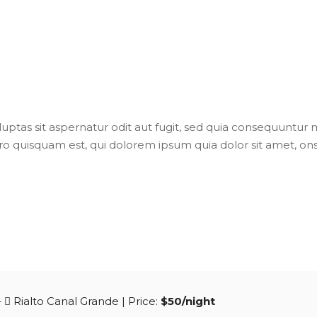
tas sit aspernatur odit aut fugit, sed quia consequuntur m
 quisquam est, qui dolorem ipsum quia dolor sit amet, onsec
–
Rialto Canal Grande
| Price:
$50/night